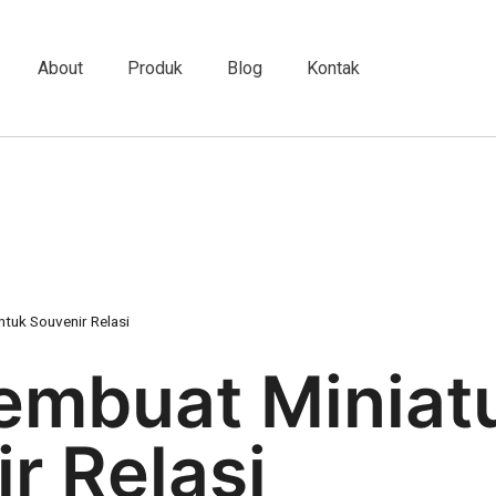
About
Produk
Blog
Kontak
tuk Souvenir Relasi
embuat Miniatu
r Relasi