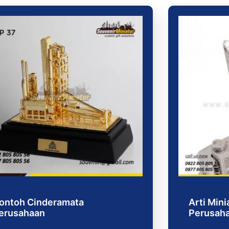
ontoh Cinderamata
Arti Mini
erusahaan
Perusah