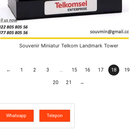
Souvenir Miniatur Telkom Landmark Tower
←
1
2
3
…
15
16
17
18
19
20
21
→
Whatsapp
Telepon